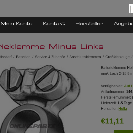
Mein Konto
Kontakt
Hersteller
Angeb
rieklemme Minus Links
tbedarf
/
Batterien
/
Service & Zubehör
/
Anschlussklemmen
/
Großfahrzeuge
/
Batterieklemme Hel
mm². Loch Ø 15,9 m
Verfügbarkeit:
Auf 
Artikelnummer:
146
Herstellernummer:
Lieferzeit:
1-5 Tage
Hersteller:
Hella
€11,11