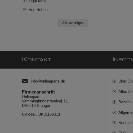
Liqui Moly
Vee Rubber
Alle anzeigen
K
I
ONTAKT
NFOR
info@onlineparts.dk
Über On
Firmenanschrift
Alles üb
Onlineparts
Vemmingbundstrandvej 111
Bezahlu
DK6310 Broager
Allgeme
CVR-Nr.: DK31169313
Kontakt