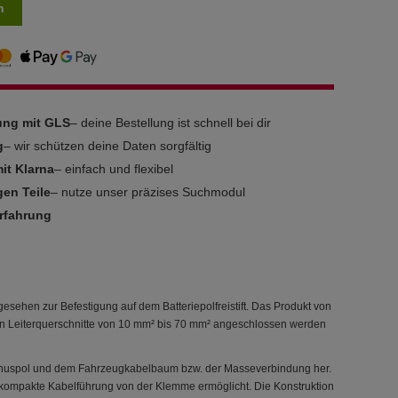
n
rung mit GLS
– deine Bestellung ist schnell bei dir
g
– wir schützen deine Daten sorgfältig
it Klarna
– einfach und flexibel
gen Teile
– nutze unser präzises Suchmodul
Erfahrung
esehen zur Befestigung auf dem Batteriepolfreistift. Das Produkt von
en Leiterquerschnitte von 10 mm² bis 70 mm² angeschlossen werden
Minuspol und dem Fahrzeugkabelbaum bzw. der Masseverbindung her.
und kompakte Kabelführung von der Klemme ermöglicht. Die Konstruktion