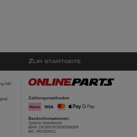
Z
UR STARTSEITE
g inkl.
Zahlungsmethoden
ginal
Bankinformationen:
Sydjysk Sparekasse
IBAN: DK3697970000588369
BIC: FROSDK21