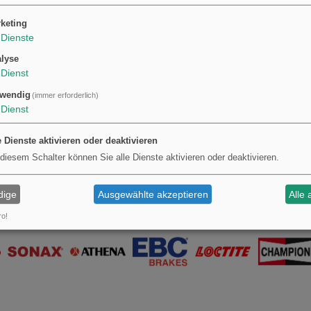
atenblatt des Herstellers empfohlen.
keting
Dienste
lyse
Dienst
wendig
(immer erforderlich)
Dienst
e Dienste aktivieren oder deaktivieren
 diesem Schalter können Sie alle Dienste aktivieren oder deaktivieren.
dige
Ausgewählte akzeptieren
Alle 
ro!