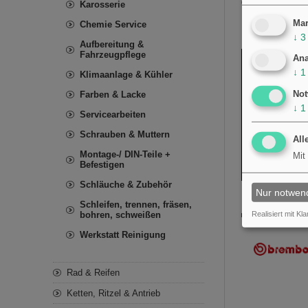
dem technischen D
Karosserie
Mar
Chemie Service
↓
3
Aufbereitung &
Fahrzeugpflege
Ana
↓
1
Klimaanlage & Kühler
Not
Farben & Lacke
↓
1
Servicearbeiten
Schrauben & Muttern
All
Montage-/ DIN-Teile +
Mit
Befestigen
Schläuche & Zubehör
Nur notwen
Schleifen, trennen, fräsen,
bohren, schweißen
Realisiert mit Kla
Werkstatt Reinigung
Rad & Reifen
Ketten, Ritzel & Antrieb