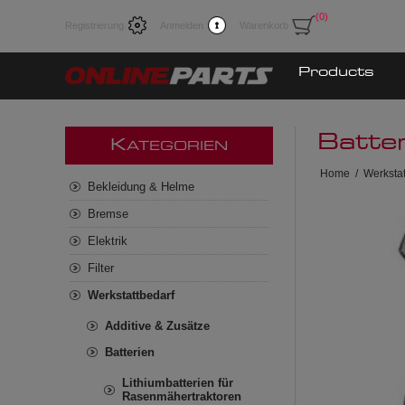
(0)
Registrierung
Anmelden
Warenkorb
Products
Batte
K
ATEGORIEN
Home
/
Werkstat
Bekleidung & Helme
Bremse
Elektrik
Filter
Werkstattbedarf
Additive & Zusätze
Batterien
Lithiumbatterien für
Rasenmähertraktoren