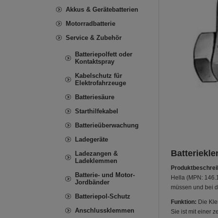
Akkus & Gerätebatterien
Motorradbatterie
Service & Zubehör
Batteriepolfett oder
Kontaktspray
Kabelschutz für
Elektrofahrzeuge
Batteriesäure
Starthilfekabel
Batterieüberwachung
Ladegeräte
Batteriekl
Ladezangen &
Ladeklemmen
Produktbeschrei
Batterie- und Motor-
Hella (MPN: 146.
Jordbänder
müssen und bei d
Batteriepol-Schutz
Funktion:
Die Kle
Anschlussklemmen
Sie ist mit einer