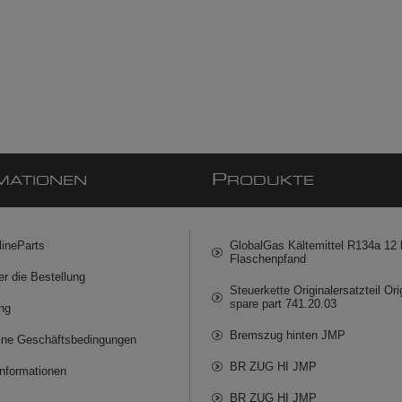
P
MATIONEN
RODUKTE
lineParts
GlobalGas Kältemittel R134a 12 k
Flaschenpfand
er die Bestellung
Steuerkette Originalersatzteil Ori
spare part 741.20.03
ng
Bremszug hinten JMP
ine Geschäftsbedingungen
BR ZUG HI JMP
informationen
BR ZUG HI JMP