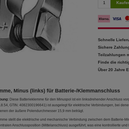
Kaufe
Schnelle Liefe
Sichere Zahlun
Teilzahlungen m
Finde die richti
Über 20 Jahre 
emme, Minus (links) für Batterie-/Klemmanschluss
bung:
Diese Batterieklemme für den Minuspol ist ein linksdrehender Anschluss vorg
18.54, GTIN: 4082300196641) ist ausgelegt für elektrische Verbindungen, bei den
enen der äußere Polendurchmesser 15,9 mm beträgt.
mme stellt die elektrische und mechanische Verbindung zwischen dem Batterie-
 zentralen Anschlussposition (Mittelanschluss) ausgeführt, was eine kontrollierte 