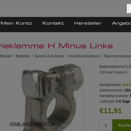
Mein Konto
Kontakt
Hersteller
Angeb
rieklemme H Minus Links
tbedarf
/
Batterien
/
Service & Zubehör
/
Anschlussklemmen
/
Spannschraube
Batterieklemme H M
120 mm², Form H.
Verfügbarkeit:
Auf 
Artikelnummer:
155
Herstellernummer:
Lieferzeit:
1-5 Tage
€11,91
Kaufe