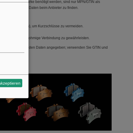
ersteller oder Marke benötigt werden, sind nur MPN/GTIN als
 die technischen Daten beim Anbieter zu finden.
vor Plus abklemmen), um Kurzschlüsse zu vermeiden.
im Betrieb.
 sichere und niederohmige Verbindung zu gewährleisten.
 ist keine Marke in den Daten angegeben; verwenden Sie GTIN und
 zu erhalten.
akzeptieren