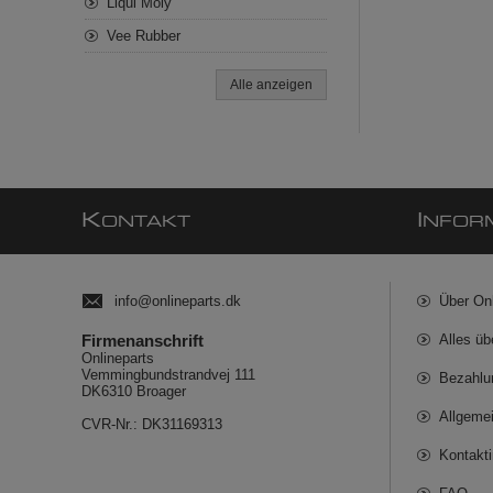
Liqui Moly
Vee Rubber
Alle anzeigen
K
I
ONTAKT
NFOR
info@onlineparts.dk
Über On
Firmenanschrift
Alles üb
Onlineparts
Vemmingbundstrandvej 111
Bezahlu
DK6310 Broager
Allgeme
CVR-Nr.: DK31169313
Kontakt