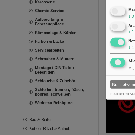
Karosserie
Identifikation:
Das
Referenz angegeb
Mar
Chemie Service
↓
3
Sicherheit und W
Aufbereitung &
Fahrzeugpflege
Ana
Trennen Si
↓
1
Klimaanlage & Kühler
Prüfen Sie
Ersetzen S
Not
Farben & Lacke
↓
1
Hinweis:
Die Info
Servicearbeiten
MPN bei Anfragen 
Schrauben & Muttern
All
Montage-/ DIN-Teile +
Mit
Befestigen
Schläuche & Zubehör
Nur notwen
Schleifen, trennen, fräsen,
bohren, schweißen
Realisiert mit Kla
Werkstatt Reinigung
Rad & Reifen
Ketten, Ritzel & Antrieb