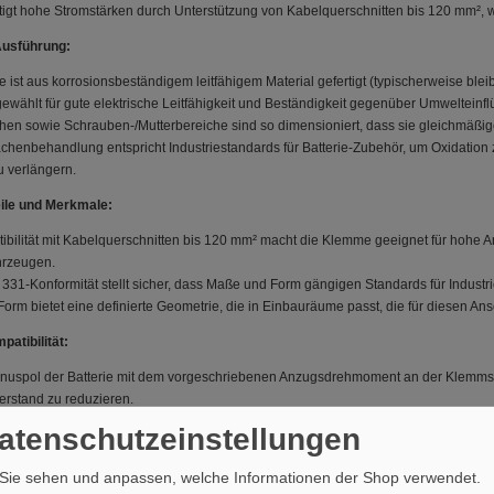
tigt hohe Stromstärken durch Unterstützung von Kabelquerschnitten bis 120 mm²
Ausführung:
ist aus korrosionsbeständigem leitfähigem Material gefertigt (typischerweise ble
gewählt für gute elektrische Leitfähigkeit und Beständigkeit gegenüber Umwelteinfl
chen sowie Schrauben-/Mutterbereiche sind so dimensioniert, dass sie gleichmäß
ächenbehandlung entspricht Industriestandards für Batterie-Zubehör, um Oxidatio
u verlängern.
ile und Merkmale:
ibilität mit Kabelquerschnitten bis 120 mm² macht die Klemme geeignet für hohe
hrzeugen.
 331-Konformität stellt sicher, dass Maße und Form gängigen Standards für Indust
orm bietet eine definierte Geometrie, die in Einbauräume passt, die für diesen Ans
atibilität:
nuspol der Batterie mit dem vorgeschriebenen Anzugsdrehmoment an der Klemmschr
erstand zu reduzieren.
erichtete Anschlusssituation gibt die Orientierung des Kabelausgangs relativ zum
Datenschutzeinstellungen
tandard-Batteriepolen und Einbauräumen in großen Fahrzeugen — prüfen Sie vor
klemme.
Sie sehen und anpassen, welche Informationen der Shop verwendet.