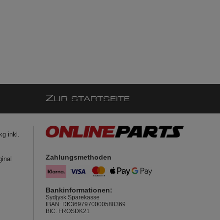
Z
UR STARTSEITE
g inkl.
Zahlungsmethoden
ginal
Bankinformationen:
Sydjysk Sparekasse
IBAN: DK3697970000588369
BIC: FROSDK21