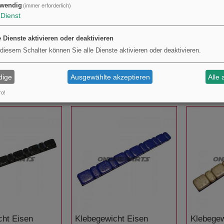
wendig
(immer erforderlich)
Dienst
e Dienste aktivieren oder deaktivieren
 diesem Schalter können Sie alle Dienste aktivieren oder deaktivieren.
chte Zink 10
Steckgewichte Zink 15
Steckgew
ppel 6.0/6.4
Gspeichenippel 6.0/6.4
20Gspeic
Inh25
Inh25
dige
Ausgewählte akzeptieren
Alle 
€64,63
€69,58
KAUFEN
KAUFEN
ro!
cht Eisen
Klebegewicht Eisen
Klebegew