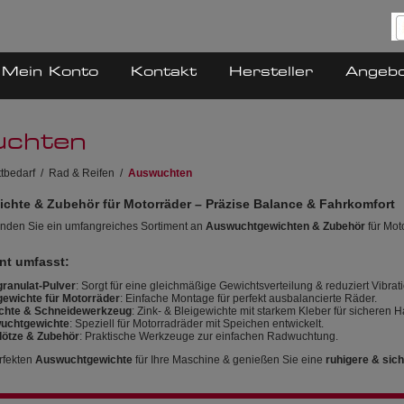
Mein Konto
Kontakt
Hersteller
Angeb
chten
tbedarf
/
Rad & Reifen
/
Auswuchten
hte & Zubehör für Motorräder – Präzise Balance & Fahrkomfort
inden Sie ein umfangreiches Sortiment an
Auswuchtgewichten & Zubehör
für Mot
nt umfasst:
ranulat-Pulver
: Sorgt für eine gleichmäßige Gewichtsverteilung & reduziert Vibrat
ewichte für Motorräder
: Einfache Montage für perfekt ausbalancierte Räder.
chte & Schneidewerkzeug
: Zink- & Bleigewichte mit starkem Kleber für sicheren Ha
uchtgewichte
: Speziell für Motorradräder mit Speichen entwickelt.
lötze & Zubehör
: Praktische Werkzeuge zur einfachen Radwuchtung.
rfekten
Auswuchtgewichte
für Ihre Maschine & genießen Sie eine
ruhigere & sic