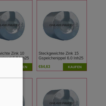
ichte Zink 10
Steckgewichte Zink 15
nippel 6.0 Inh25
Gspeichenippel 6.0 Inh25
€64,63
KAUFEN
KAUFEN