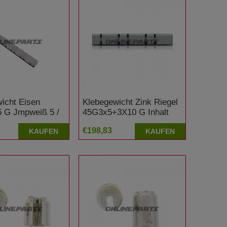
icht Eisen
Klebegewicht Zink Riegel
5 G Jmpweiß 5 /
45G3x5+3X10 G Inhalt
m Inhalt 15
100 Stück Silber
€198,83
KAUFEN
KAUFEN