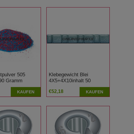
pulver 505
Klebegewicht Blei
290 Gramm
4X5+4X10inhalt 50
Alternative: 5192836
€52,18
KAUFEN
KAUFEN