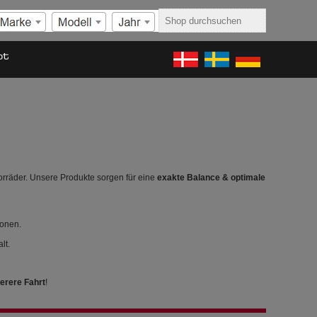
ot
orräder. Unsere Produkte sorgen für eine
exakte Balance & optimale
ionen.
lt.
herere Fahrt
!