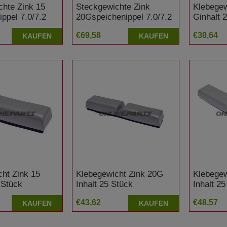
chte Zink 15
Steckgewichte Zink
Klebegew
ppel 7.0/7.2
20Gspeichenippel 7.0/7.2
Ginhalt 
Inh25
€69,58
€30,64
KAUFEN
KAUFEN
ht Zink 15
Klebegewicht Zink 20G
Klebegew
 Stück
Inhalt 25 Stück
Inhalt 25
€43,62
€48,57
KAUFEN
KAUFEN