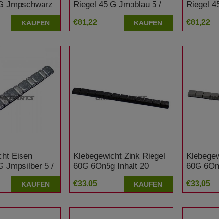
 G Jmpschwarz
Riegel 45 G Jmpblau 5 /
Riegel 4
amm Inhalt 15
2.5 Gramm Inhalt 15
2.5 Gram
€81,22
€81,22
KAUFEN
KAUFEN
cht Eisen
Klebegewicht Zink Riegel
Klebegew
G Jmpsilber 5 /
60G 6On5g Inhalt 20
60G 6On5
 Inhalt 15
Stück Schwarz
Stück Si
€33,05
€33,05
KAUFEN
KAUFEN