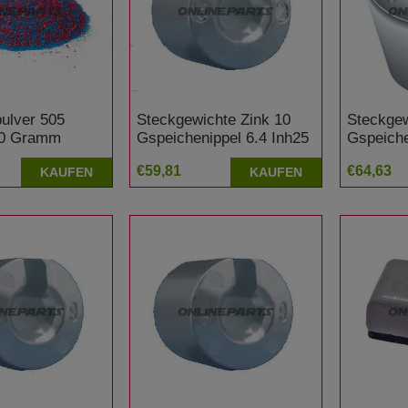
ulver 505
Steckgewichte Zink 10
Steckgew
30 Gramm
Gspeichenippel 6.4 Inh25
Gspeiche
€59,81
€64,63
KAUFEN
KAUFEN