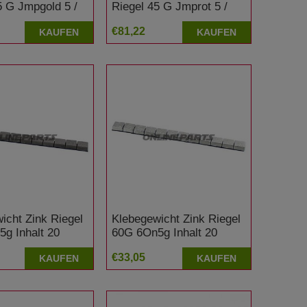
5 G Jmpgold 5 /
Riegel 45 G Jmprot 5 /
m Inhalt 15
2.5 Gramm Inhalt 15
€81,22
KAUFEN
KAUFEN
icht Zink Riegel
Klebegewicht Zink Riegel
g Inhalt 20
60G 6On5g Inhalt 20
lber Matt
Stück Silber
€33,05
KAUFEN
KAUFEN