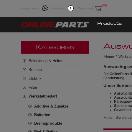
(0)
Registrierung
Anmelden
Warenkorb
Products
Auswu
K
ATEGORIEN
Home
/
Werkstat
Bekleidung & Helme
Auswuchtgewic
Bremse
Bei
OnlineParts
f
Fahrleistung
.
Elektrik
Unser Sortime
Filter
Auswuchtg
Werkstattbedarf
Auswuchtg
Klebegewi
Speichenw
Additive & Zusätze
Gewichtsk
Batterien
Finden Sie die pe
Bremsprodukte
Rad & Reifen