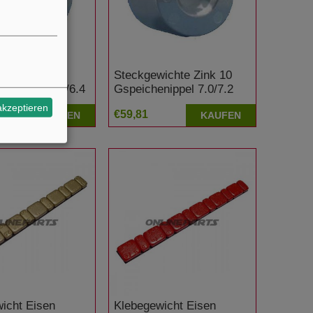
ichte Zink
Steckgewichte Zink 10
henippel 6.0/6.4
Gspeichenippel 7.0/7.2
Inh25
akzeptieren
€59,81
KAUFEN
KAUFEN
icht Eisen
Klebegewicht Eisen