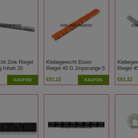
ht Zink Riegel
Klebegewicht Eisen
Klebegew
 Inhalt 20
Riegel 45 G Jmporange 5
Riegel 4
rom
/ 2.5 Gramm Inhalt 15
2.5 Gram
€81,22
€81,22
KAUFEN
KAUFEN