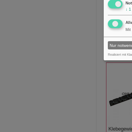
Not
↓
1
All
Mit
Steckgewi
Gspeicheni
Inh25
Nur notwen
€59,81
Realisiert mit Kla
Klebegewi