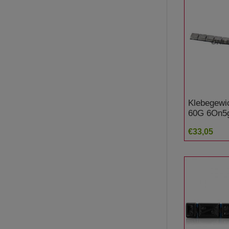
Klebegewic
60G 6On5g
Stück Ch
€33,05