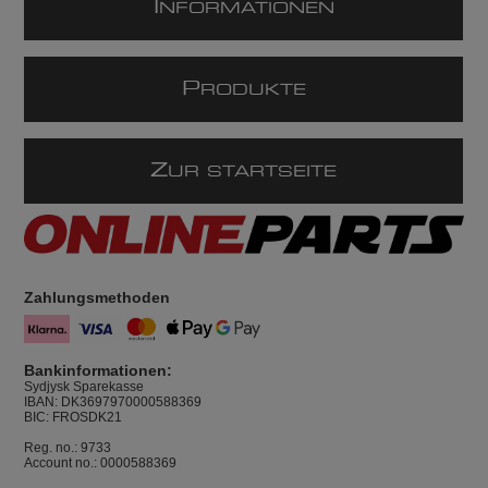
I
NFORMATIONEN
P
RODUKTE
Z
UR STARTSEITE
Zahlungsmethoden
Bankinformationen:
Sydjysk Sparekasse
IBAN: DK3697970000588369
BIC: FROSDK21
Reg. no.: 9733
Account no.: 0000588369