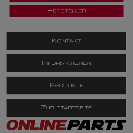
H
ERSTELLER
K
ONTAKT
I
NFORMATIONEN
P
RODUKTE
Z
UR STARTSEITE