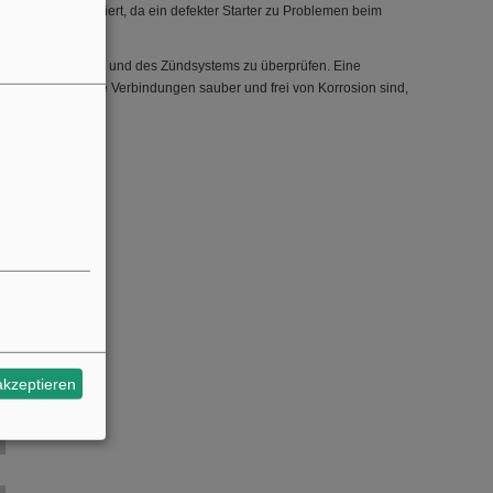
ngsgemäß funktioniert, da ein defekter Starter zu Problemen beim
n wie der Batterie und des Zündsystems zu überprüfen. Eine
zustellen, dass alle Verbindungen sauber und frei von Korrosion sind,
akzeptieren