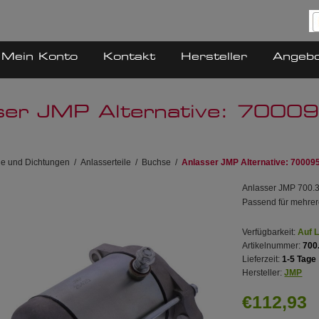
Mein Konto
Kontakt
Hersteller
Angeb
ser JMP Alternative: 7000
ile und Dichtungen
/
Anlasserteile
/
Buchse
/
Anlasser JMP Alternative: 70009
Anlasser JMP 700.37
Passend für mehrere
Verfügbarkeit:
Auf 
Artikelnummer:
700
Lieferzeit:
1-5 Tage
Hersteller:
JMP
€112,93