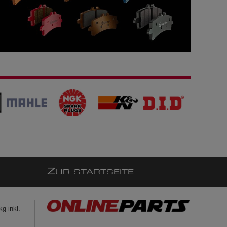
Z
UR STARTSEITE
g inkl.