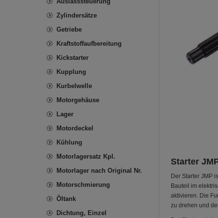
Auslasssteuerung
Zylindersätze
Getriebe
Kraftstoffaufbereitung
Kickstarter
Kupplung
Kurbelwelle
Motorgehäuse
Lager
Motordeckel
Kühlung
Motorlagersatz Kpl.
Starter JM
Motorlager nach Original Nr.
Der Starter JMP is
Motorschmierung
Bauteil im elektr
aktivieren. Die F
Öltank
zu drehen und de
Dichtung, Einzel