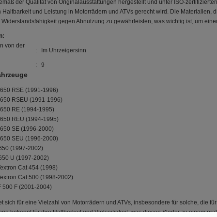
emäß der Qualität von Originalausstattungen hergestellt und unter ISO-zertifizierte
Haltbarkeit und Leistung in Motorrädern und ATVs gerecht wird. Die Materialien, 
iderstandsfähigkeit gegen Abnutzung zu gewährleisten, was wichtig ist, um einen
n:
n von der
: Im Uhrzeigersinn
: 9
ahrzeuge
 650 RSE (1991-1996)
 650 RSEU (1991-1996)
 650 RE (1994-1995)
 650 REU (1994-1995)
 650 SE (1996-2000)
 650 SEU (1996-2000)
650 (1997-2002)
650 U (1997-2002)
Textron Cat 454 (1998)
/Textron Cat 500 (1998-2002)
F 500 F (2001-2004)
 sich für eine Vielzahl von Motorrädern und ATVs, insbesondere für solche, die für 
ie bekannt für ihre Haltbarkeit und Vielseitigkeit, was diesen Starter zu einem p