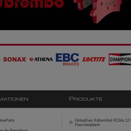
P
MATIONEN
RODUKTE
lineParts
GlobalGas Kältemittel R134a 12 k
Flaschenpfand
er die Bestellung