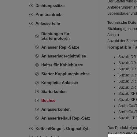
Der Starter wird g
Dichtungssätze
Anforderungen an 
Lebensdauer und W
Primärantrieb
Technische Date
Anlasserteile
Richtung (gesehe
Dichtungen für
Achse)
Startermotoren
Anzahl der Zähne
Kompatible F
Anlasser Rep.-Sätze
Anlasserlagergleithülse
Suzuki DR
Suzuki DR
Halter für Kohlebürste
Suzuki DR
Starter Kupplungsbuchse
Suzuki DR
Suzuki DR
Komplette Anlasser
Suzuki DR
Starterkohlen
Suzuki XF 
Suzuki XF 
Buchse
Arctic Cat/
Anlasserkohlen
Arctic Cat
Anlasserfreilauf Rep.-Satz
Suzuki LT-
Das Produkt eignet
Kolben/Ringe f. Original Zyl.
Suzuki DR 650-Ser