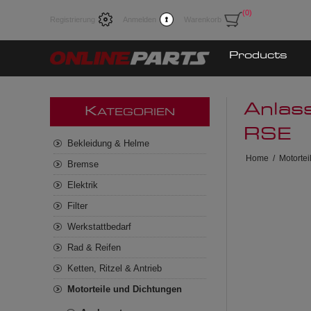
(0)
Registrierung
Anmelden
Warenkorb
Products
Anlas
K
ATEGORIEN
RSE
Bekleidung & Helme
Home
/
Motorte
Bremse
Elektrik
Filter
Werkstattbedarf
Rad & Reifen
Ketten, Ritzel & Antrieb
Motorteile und Dichtungen