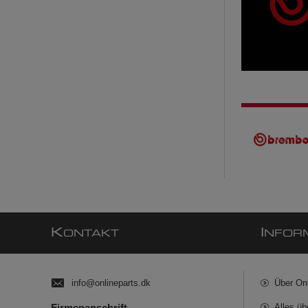
K
I
ONTAKT
NFOR
info@onlineparts.dk
Über On
Firmenanschrift
Alles üb