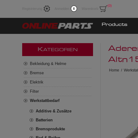
(0)
Registrierung
Anmelden
Warenkorb
Products
Adere
K
ATEGORIEN
Altn
Bekleidung & Helme
Home
/
Werkstat
Bremse
Elektrik
Filter
Werkstattbedarf
Additive & Zusätze
Batterien
Bremsprodukte
Rad & Reifen