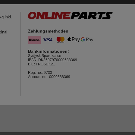
g inkl.
Zahlungsmethoden
ginal
Bankinformationen:
Sydjysk Sparekasse
IBAN: DK3697970000588369
BIC: FROSDK21
Reg. no.: 9733
Account no.: 0000588369