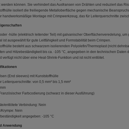
t werden können. Sie verhindert das Ausfransen von Drähten und reduziert das Ris
toffhülle isoliert die freiliegende Metalloberfläche gegen mechanische Beanspruch
ür handwerksmäßige Montage mit Crimpwerkzeug, das für Leiterquerschnitte zwisc
Eigenschaften
oder -hülle (elektrisch leitender Teil) mit galvanischer Oberflächenveredelung, 
l ist ausgewählt für gute Leitfähigkeit und Formstabilität beim Crimpen.
offhülle besteht aus schwarzem isolierenden Polyolefin/Thermoplast (nicht dehnbar)
ten und Hitzebeständigkeit bis ca. -105 °C, angegeben in den technischen Daten d
 verfügt nicht über eine Heat-Shrink-Funktion und ist nicht entlötet.
fikationen
sen (End sleeves) mit Kunststoffhülle
r Leiterquerschnitte: von 0,5 mm² bis 1,5 mm²
0 mm
Französischer Farbcodierung (schwarz in dieser Ausführung)
te/entlötete Verbindung: Nein
k/Krympe: Nein
beständigkeit angegeben: -105 °C
und Anwendung