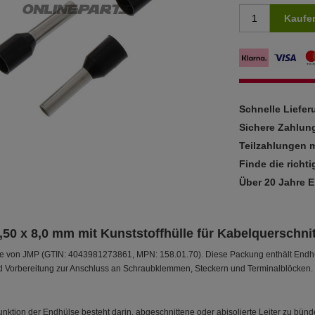
Kaufe
Schnelle Liefe
Sichere Zahlun
Teilzahlungen m
Finde die richti
Über 20 Jahre 
50 x 8,0 mm mit Kunststoffhülle für Kabelquerschni
e von JMP (GTIN: 4043981273861, MPN: 158.01.70). Diese Packung enthält Endhüls
nd Vorbereitung zur Anschluss an Schraubklemmen, Steckern und Terminalblöcken.
nktion der Endhülse besteht darin, abgeschnittene oder abisolierte Leiter zu bünde