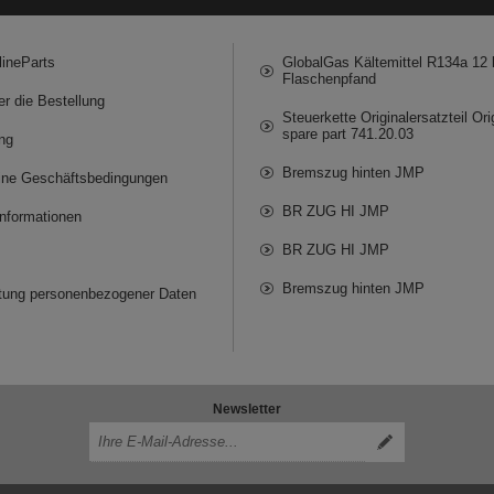
lineParts
GlobalGas Kältemittel R134a 12 k
Flaschenpfand
er die Bestellung
Steuerkette Originalersatzteil Ori
spare part 741.20.03
ng
Bremszug hinten JMP
ine Geschäftsbedingungen
BR ZUG HI JMP
informationen
BR ZUG HI JMP
Bremszug hinten JMP
itung personenbezogener Daten
Newsletter