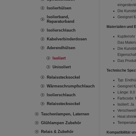
eingesteck
Isolierhülsen
Die Kunsts
Isolierband,
Geeignet f
Reparaturband
Materialien und 
Isolierschlauch
Kupferrohr 
Kabelverbinderdosen
Das Materia
Aderendhülsen
Die Kunstst
Eigenschaf
Isoliert
Das Produkt
Unisoliert
Technische Spezi
Relaisstecksockel
Typ: Endhül
Wärmeschrumpfschlauch
Geeignet fü
Länge: 8,
Isolierschlauch
Farbcode: 
Relaisstecksockel
Isoliert: Ja
Verschweiß
Taschenlampen, Laternen
Heat shrin
Glühlampen Zubehör
Temperatur
Relais & Zubehör
Kompatibilität 