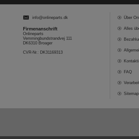
info@onlineparts.dk
Über On
Firmenanschrift
Alles üb
Onlineparts
Vemmingbundstrandvej 111
Bezahlu
DK6310 Broager
Allgeme
CVR-Nr.: DK31169313
Kontakt
FAQ
Verarbe
Sitemap