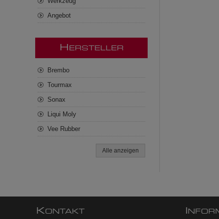
Werkzeug
Angebot
H
ERSTELLER
Brembo
Tourmax
Sonax
Liqui Moly
Vee Rubber
Alle anzeigen
K
I
ONTAKT
NFOR