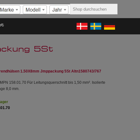
ot
ckung 5St
rendhülsen 1.50X8mm Jmppackung 5St Altn1580743/767
PN 158.01.70 Für Leitungsquerschnitt bis 1,50 mm². Isolierte
änge 8,0 mm.
Lager
.01.70