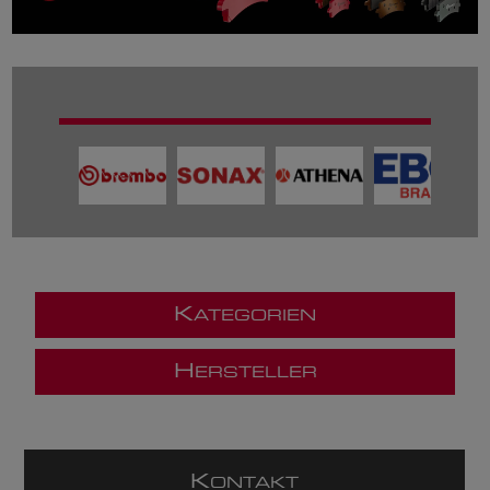
K
ATEGORIEN
H
ERSTELLER
K
ONTAKT