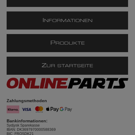
I
NFORMATIONEN
P
RODUKTE
Z
UR STARTSEITE
Zahlungsmethoden
Bankinformationen:
Sydjysk Sparekasse
IBAN: DK3697970000588369
BIC: FROSDK21