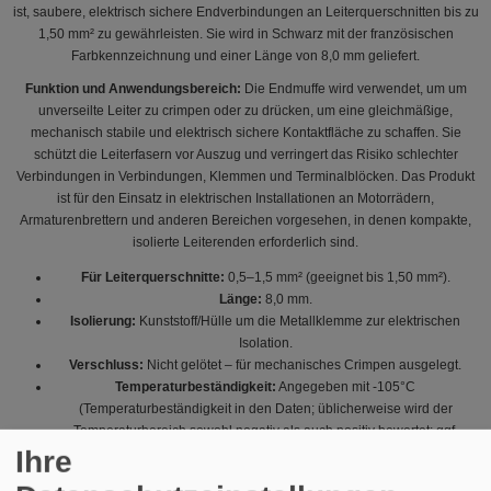
ist, saubere, elektrisch sichere Endverbindungen an Leiterquerschnitten bis zu
1,50 mm² zu gewährleisten. Sie wird in Schwarz mit der französischen
Farbkennzeichnung und einer Länge von 8,0 mm geliefert.
Funktion und Anwendungsbereich:
Die Endmuffe wird verwendet, um um
unverseilte Leiter zu crimpen oder zu drücken, um eine gleichmäßige,
mechanisch stabile und elektrisch sichere Kontaktfläche zu schaffen. Sie
schützt die Leiterfasern vor Auszug und verringert das Risiko schlechter
Verbindungen in Verbindungen, Klemmen und Terminalblöcken. Das Produkt
ist für den Einsatz in elektrischen Installationen an Motorrädern,
Armaturenbrettern und anderen Bereichen vorgesehen, in denen kompakte,
isolierte Leiterenden erforderlich sind.
Für Leiterquerschnitte:
0,5–1,5 mm² (geeignet bis 1,50 mm²).
Länge:
8,0 mm.
Isolierung:
Kunststoff/Hülle um die Metallklemme zur elektrischen
Isolation.
Verschluss:
Nicht gelötet – für mechanisches Crimpen ausgelegt.
Temperaturbeständigkeit:
Angegeben mit -105°C
(Temperaturbeständigkeit in den Daten; üblicherweise wird der
Temperaturbereich sowohl negativ als auch positiv bewertet; ggf.
weitere technische Dokumentation bei Bedarf).
Ihre
Farbe:
Schwarz (französische Farbkennung).