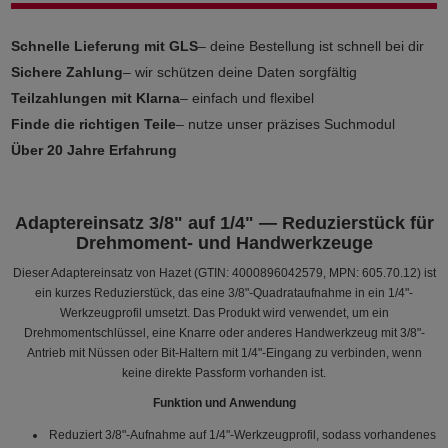
Schnelle Lieferung mit GLS
– deine Bestellung ist schnell bei dir
Sichere Zahlung
– wir schützen deine Daten sorgfältig
Teilzahlungen mit Klarna
– einfach und flexibel
Finde die richtigen Teile
– nutze unser präzises Suchmodul
Über 20 Jahre Erfahrung
Adaptereinsatz 3/8" auf 1/4" — Reduzierstück für
Drehmoment- und Handwerkzeuge
Dieser Adaptereinsatz von Hazet (GTIN: 4000896042579, MPN: 605.70.12) ist
ein kurzes Reduzierstück, das eine 3/8"-Quadrataufnahme in ein 1/4"-
Werkzeugprofil umsetzt. Das Produkt wird verwendet, um ein
Drehmomentschlüssel, eine Knarre oder anderes Handwerkzeug mit 3/8"-
Antrieb mit Nüssen oder Bit‑Haltern mit 1/4"-Eingang zu verbinden, wenn
keine direkte Passform vorhanden ist.
Funktion und Anwendung
Reduziert 3/8"-Aufnahme auf 1/4"-Werkzeugprofil, sodass vorhandenes