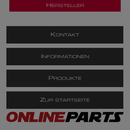
H
ERSTELLER
K
ONTAKT
I
NFORMATIONEN
P
RODUKTE
Z
UR STARTSEITE