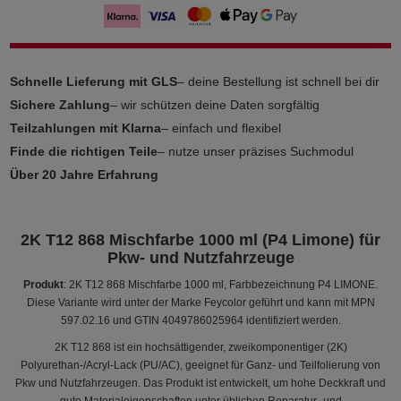
Schnelle Lieferung mit GLS
– deine Bestellung ist schnell bei dir
Sichere Zahlung
– wir schützen deine Daten sorgfältig
Teilzahlungen mit Klarna
– einfach und flexibel
Finde die richtigen Teile
– nutze unser präzises Suchmodul
Über 20 Jahre Erfahrung
2K T12 868 Mischfarbe 1000 ml (P4 Limone) für
Pkw- und Nutzfahrzeuge
Produkt
: 2K T12 868 Mischfarbe 1000 ml, Farbbezeichnung P4 LIMONE.
Diese Variante wird unter der Marke Feycolor geführt und kann mit MPN
597.02.16 und GTIN 4049786025964 identifiziert werden.
2K T12 868 ist ein hochsättigender, zweikomponentiger (2K)
Polyurethan-/Acryl-Lack (PU/AC), geeignet für Ganz- und Teilfolierung von
Pkw und Nutzfahrzeugen. Das Produkt ist entwickelt, um hohe Deckkraft und
gute Materialeigenschaften unter üblichen Reparatur- und