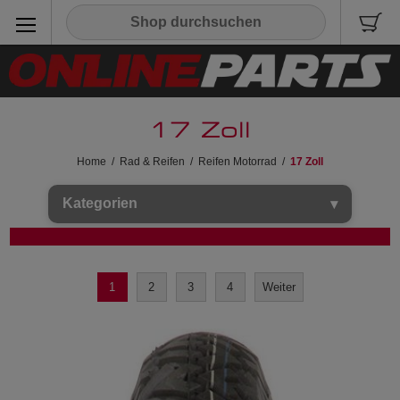
17 Zoll
Home
/
Rad & Reifen
/
Reifen Motorrad
/
17 Zoll
Kategorien
1
2
3
4
Weiter