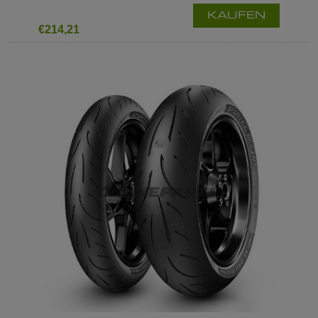
KAUFEN
€214,21