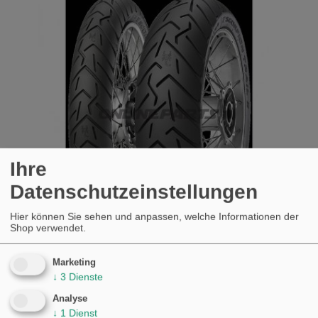
Ihre
Datenschutzeinstellungen
Hier können Sie sehen und anpassen, welche Informationen der
Shop verwendet.
Marketing
170/60R17 72V TL REAR REIFEN PIRELLI
↓
3
Dienste
SCORPION TRAIL II BMW R 1250 GS ABS
Analyse
KAUFEN
↓
1
Dienst