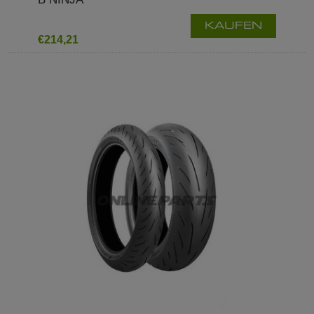
KAUFEN
€214,21