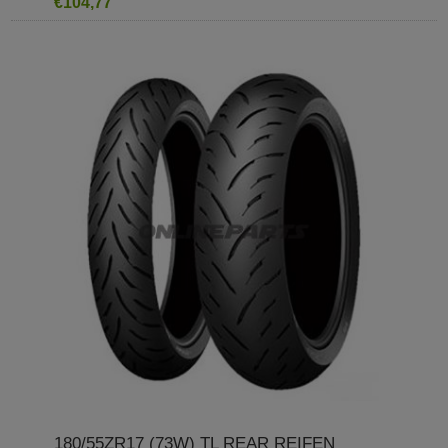
€104,77
180/55ZR17 (73W) TL REAR REIFEN